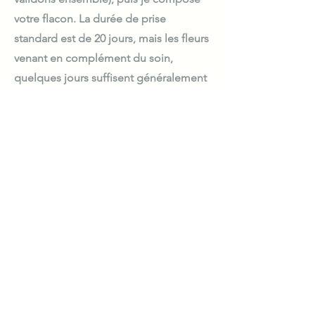
votre flacon. La durée de prise
standard est de 20 jours, mais les fleurs
venant en complément du soin,
quelques jours suffisent généralement
pour ressentir le changement.
Les Fleurs de Bach sont :
Sans danger
Sans aucune contre-indication
Sans aucun effet secondaire
Sans aucun risque de surdosage
Sans interaction médicamenteuse